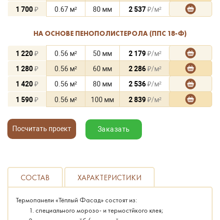
1 700
₽
0.67 м²
80 мм
2 537
₽/м²
НА ОСНОВЕ ПЕНОПОЛИСТЕРОЛА (ППС 18-Ф)
1 220
₽
0.56 м²
50 мм
2 179
₽/м²
1 280
₽
0.56 м²
60 мм
2 286
₽/м²
1 420
₽
0.56 м²
80 мм
2 536
₽/м²
1 590
₽
0.56 м²
100 мм
2 839
₽/м²
Посчитать проект
Заказать
СОСТАВ
ХАРАКТЕРИСТИКИ
Термопанели «Тёплый Фасад» состоят из:
специального морозо- и термостйкого клея;