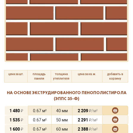
цена за шт.
площадь
толщина
цена за кв.м.
добавить в
панели
утеплителя
корзину
НА ОСНОВЕ ЭКСТРУДИРОВАННОГО ПЕНОПОЛИСТИРОЛА
(ЭППС 35-Ф)
1 480
₽
0.67 м²
40 мм
2 209
₽/м²
1 535
₽
0.67 м²
50 мм
2 291
₽/м²
1 600
₽
0.67 м²
60 мм
2 388
₽/м²