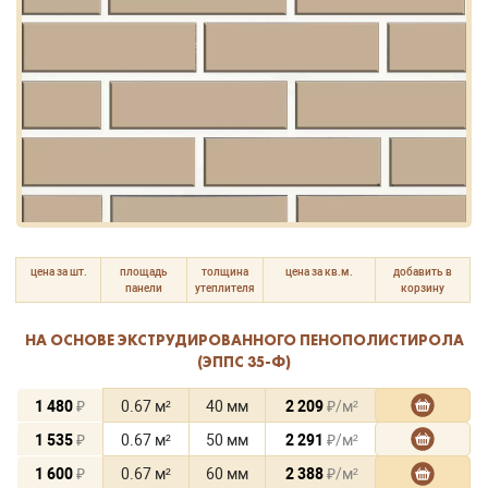
цена за шт.
площадь
толщина
цена за кв.м.
добавить в
панели
утеплителя
корзину
НА ОСНОВЕ ЭКСТРУДИРОВАННОГО ПЕНОПОЛИСТИРОЛА
(ЭППС 35-Ф)
1 480
₽
0.67 м²
40 мм
2 209
₽/м²
1 535
₽
0.67 м²
50 мм
2 291
₽/м²
1 600
₽
0.67 м²
60 мм
2 388
₽/м²