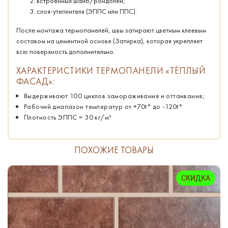
встроенных шайб/рондолей;
слоя-утеплителя (ЭППС или ППС).
После монтажа термопанелей, швы затирают цветным клеевым
составом на цементной основе (Затирка), которая укрепляет
всю поверхность дополнительно.
ХАРАКТЕРИСТИКИ ТЕРМОПАНЕЛИ «ТЁПЛЫЙ
ФАСАД»:
Выдерживают 100 циклов замораживания и оттаивания;
Рабочий диапазон температур от +70t° до -120t°
Плотность ЭППС = 30 кг/м³
ПОХОЖИЕ ТОВАРЫ
СКИДКА