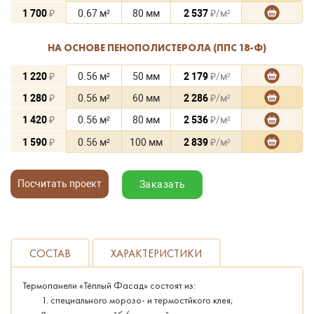
1 700
₽
0.67 м²
80 мм
2 537
₽/м²
НА ОСНОВЕ ПЕНОПОЛИСТЕРОЛА (ППС 18-Ф)
1 220
₽
0.56 м²
50 мм
2 179
₽/м²
1 280
₽
0.56 м²
60 мм
2 286
₽/м²
1 420
₽
0.56 м²
80 мм
2 536
₽/м²
1 590
₽
0.56 м²
100 мм
2 839
₽/м²
Посчитать проект
Заказать
СОСТАВ
ХАРАКТЕРИСТИКИ
Термопанели «Тёплый Фасад» состоят из:
специального морозо- и термостйкого клея;