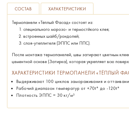
СОСТАВ
ХАРАКТЕРИСТИКИ
Термопанели «Тёплый Фасад» состоят из:
специального морозо- и термостйкого клея;
встроенных шайб/рондолей;
слоя-утеплителя (ЭППС или ППС).
После монтажа термопанелей, швы затирают цветным клее
цементной основе (Затирка), которая укрепляет всю повер
ХАРАКТЕРИСТИКИ ТЕРМОПАНЕЛИ «ТЁПЛЫЙ ФА
Выдерживают 100 циклов замораживания и оттаивани
Рабочий диапазон температур от +70t° до -120t°
Плотность ЭППС = 30 кг/м³