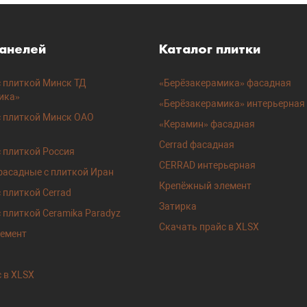
панелей
Каталог плитки
 плиткой Минск ТД
«Берёзакерамика» фасадная
ика»
«Берёзакерамика» интерьерная
с плиткой Минск ОАО
«Керамин» фасадная
Cerrad фасадная
 плиткой Россия
CERRAD интерьерная
фасадные с плиткой Иран
Крепёжный элемент
 плиткой Cerrad
Затирка
 плиткой Ceramika Paradyz
Скачать прайс в XLSX
емент
 в XLSX