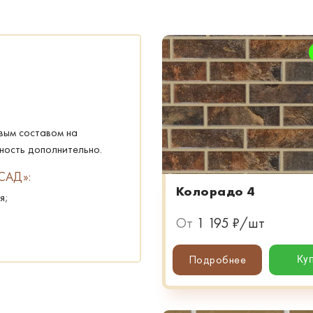
вым составом на
хность дополнительно.
САД»:
Колорадо 4
я;
От
1 195 ₽/шт
Подробнее
Ку