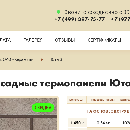
Звоните ежедневно с 09:
+7 (499) 397-75-77
+7 (97
ЛАТА
ГАЛЕРЕЯ
ОТЗЫВЫ
СЕРТИФИКАТЫ
ск ОАО «Керамин»
Юта 3
садные термопанели Юта
цена за шт.
площадь панели
размер
СКИДКА
НА ОСНОВЕ ЭКСТРУ
1 450
₽
0.54 м²
102