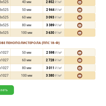
8x525
40 мм
2 852
₽/м²
8x525
50 мм
2 944
₽/м²
8x525
60 мм
3 093
₽/м²
8x525
80 мм
3 389
₽/м²
8x525
100 мм
3 630
₽/м²
ОВЕ ПЕНОПОЛИСТЕРОЛА (ППС 18-Ф)
x1027
50 мм
2 598
₽/м²
x1027
60 мм
2 728
₽/м²
x1027
80 мм
3 011
₽/м²
x1027
100 мм
3 380
₽/м²
азать