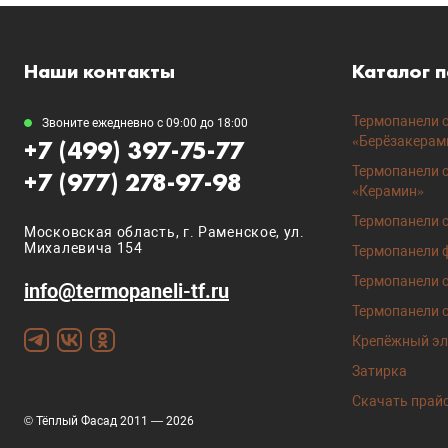
Наши контакты
Каталог 
Термопанели с
Звоните ежедневно с 09:00 до 18:00
«Берёзакерам
+7 (499) 397-75-77
Термопанели 
+7 (977) 278-97-98
«Керамин»
Термопанели с
Московская область, г. Раменское, ул.
Михалевича 154
Термопанели 
Термопанели с
info@termopaneli-tf.ru
Термопанели с
Крепёжный эл
Затирка
Скачать прайс
© Тёплый Фасад 2011 — 2026