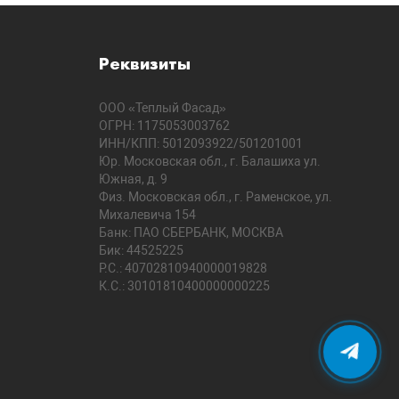
Реквизиты
ООО «Теплый Фасад»
ОГРН: 1175053003762
ИНН/КПП: 5012093922/501201001
Юр. Московская обл., г. Балашиха ул.
Южная, д. 9
Физ. Московская обл., г. Раменское, ул.
Михалевича 154
Банк: ПАО СБЕРБАНК, МОСКВА
Бик: 44525225
Р.С.: 40702810940000019828
К.С.: 30101810400000000225