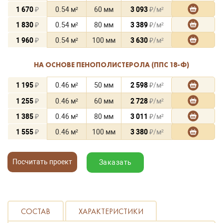
1 670
₽
0.54 м²
60 мм
3 093
₽/м²
1 830
₽
0.54 м²
80 мм
3 389
₽/м²
1 960
₽
0.54 м²
100 мм
3 630
₽/м²
НА ОСНОВЕ ПЕНОПОЛИСТЕРОЛА (ППС 18-Ф)
1 195
₽
0.46 м²
50 мм
2 598
₽/м²
1 255
₽
0.46 м²
60 мм
2 728
₽/м²
1 385
₽
0.46 м²
80 мм
3 011
₽/м²
1 555
₽
0.46 м²
100 мм
3 380
₽/м²
Посчитать проект
Заказать
СОСТАВ
ХАРАКТЕРИСТИКИ