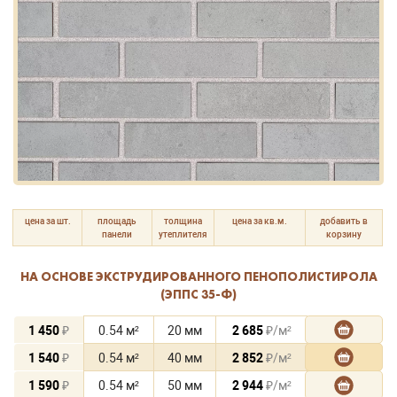
цена за шт.
площадь
толщина
цена за кв.м.
добавить в
панели
утеплителя
корзину
НА ОСНОВЕ ЭКСТРУДИРОВАННОГО ПЕНОПОЛИСТИРОЛА
(ЭППС 35-Ф)
1 450
₽
0.54 м²
20 мм
2 685
₽/м²
1 540
₽
0.54 м²
40 мм
2 852
₽/м²
1 590
₽
0.54 м²
50 мм
2 944
₽/м²