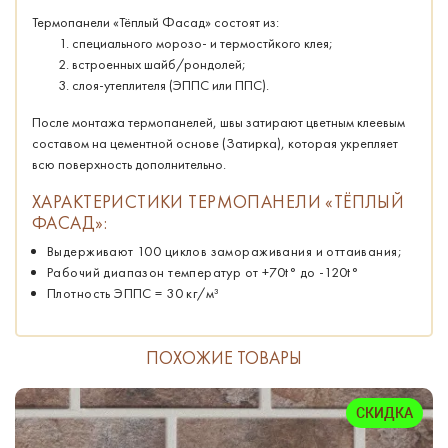
Термопанели «Тёплый Фасад» состоят из:
специального морозо- и термостйкого клея;
встроенных шайб/рондолей;
слоя-утеплителя (ЭППС или ППС).
После монтажа термопанелей, швы затирают цветным клеевым
составом на цементной основе (Затирка), которая укрепляет
всю поверхность дополнительно.
ХАРАКТЕРИСТИКИ ТЕРМОПАНЕЛИ «ТЁПЛЫЙ
ФАСАД»:
Выдерживают 100 циклов замораживания и оттаивания;
Рабочий диапазон температур от +70t° до -120t°
Плотность ЭППС = 30 кг/м³
ПОХОЖИЕ ТОВАРЫ
СКИДКА