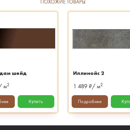
ПОХОЖИЕ ТОВАРЫ
рдам шейд
Иллинойс 2
2
2
/ м
1 489 ₽/ м
бнее
Подробнее
Купить
Куп