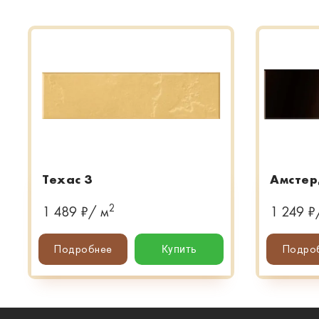
Техас 3
Амсте
2
1 489 ₽/ м
1 249 ₽
Подробнее
Подро
Купить