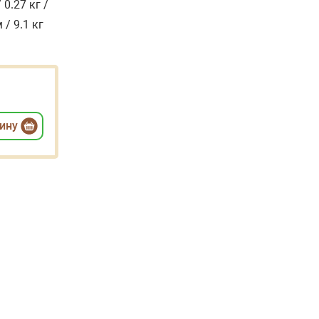
 0.27 кг /
 / 9.1 кг
зину