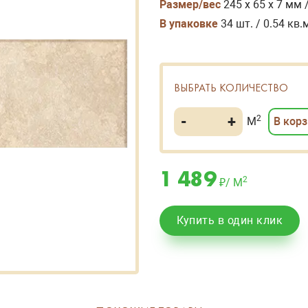
Размер/вес
245 x 65 x 7 мм /
В упаковке
34 шт. / 0.54 кв.м
ВЫБРАТЬ КОЛИЧЕСТВО
-
+
2
В кор
М
1 489
2
₽/ М
Купить в один клик