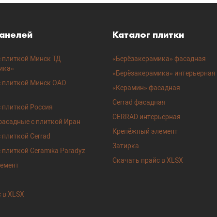
панелей
Каталог плитки
 плиткой Минск ТД
«Берёзакерамика» фасадная
ика»
«Берёзакерамика» интерьерная
с плиткой Минск ОАО
«Керамин» фасадная
Cerrad фасадная
 плиткой Россия
CERRAD интерьерная
фасадные с плиткой Иран
Крепёжный элемент
 плиткой Cerrad
Затирка
 плиткой Ceramika Paradyz
Скачать прайс в XLSX
емент
 в XLSX