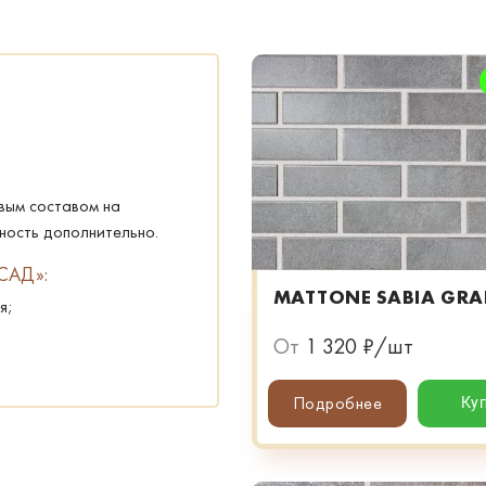
вым составом на
хность дополнительно.
САД»:
MATTONE SABIA GRA
я;
От
1 320 ₽/шт
Подробнее
Ку