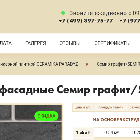
Звоните ежедневно с 09:
+7 (499) 397-75-77
+7 (97
ЛАТА
ГАЛЕРЕЯ
ОТЗЫВЫ
СЕРТИФИКАТЫ
инкерной плиткой CERAMIKA PARADYZ
Семир графит/SEMIR
фасадные Семир графит/
цена за шт.
площадь панели
размер
СКИДКА
НА ОСНОВЕ ЭКСТРУ
1 555
₽
0.54 м²
102