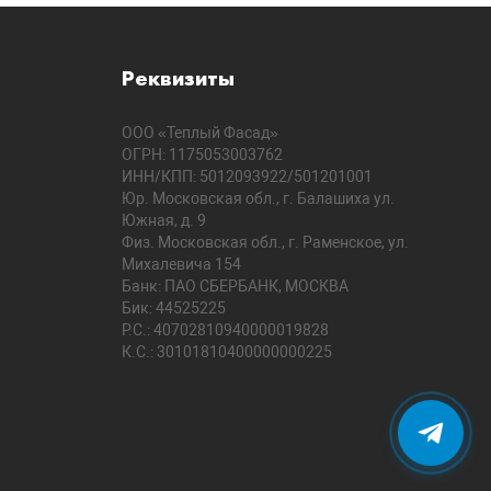
Реквизиты
ООО «Теплый Фасад»
ОГРН: 1175053003762
ИНН/КПП: 5012093922/501201001
Юр. Московская обл., г. Балашиха ул.
Южная, д. 9
Физ. Московская обл., г. Раменское, ул.
Михалевича 154
Банк: ПАО СБЕРБАНК, МОСКВА
Бик: 44525225
Р.С.: 40702810940000019828
К.С.: 30101810400000000225