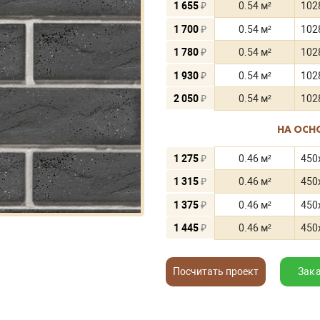
1 655
₽
0.54 м²
102
1 700
₽
0.54 м²
102
1 780
₽
0.54 м²
102
1 930
₽
0.54 м²
102
2 050
₽
0.54 м²
102
НА ОСН
1 275
₽
0.46 м²
450
1 315
₽
0.46 м²
450
1 375
₽
0.46 м²
450
1 445
₽
0.46 м²
450
Посчитать проект
Зак