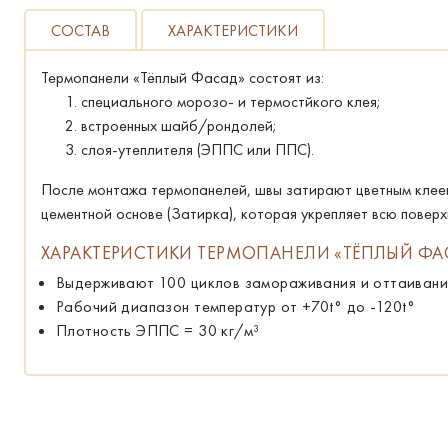
СОСТАВ
ХАРАКТЕРИСТИКИ
Термопанели «Тёплый Фасад» состоят из:
специального морозо- и термостйкого клея;
встроенных шайб/рондолей;
слоя-утеплителя (ЭППС или ППС).
После монтажа термопанелей, швы затирают цветным клее
цементной основе (Затирка), которая укрепляет всю повер
ХАРАКТЕРИСТИКИ ТЕРМОПАНЕЛИ «ТЁПЛЫЙ ФА
Выдерживают 100 циклов замораживания и оттаивани
Рабочий диапазон температур от +70t° до -120t°
Плотность ЭППС = 30 кг/м³