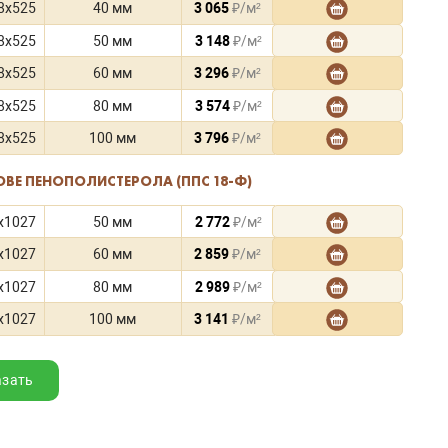
8x525
40 мм
3 065
₽/м²
8x525
50 мм
3 148
₽/м²
8x525
60 мм
3 296
₽/м²
8x525
80 мм
3 574
₽/м²
8x525
100 мм
3 796
₽/м²
ОВЕ ПЕНОПОЛИСТЕРОЛА (ППС 18-Ф)
x1027
50 мм
2 772
₽/м²
x1027
60 мм
2 859
₽/м²
x1027
80 мм
2 989
₽/м²
x1027
100 мм
3 141
₽/м²
азать