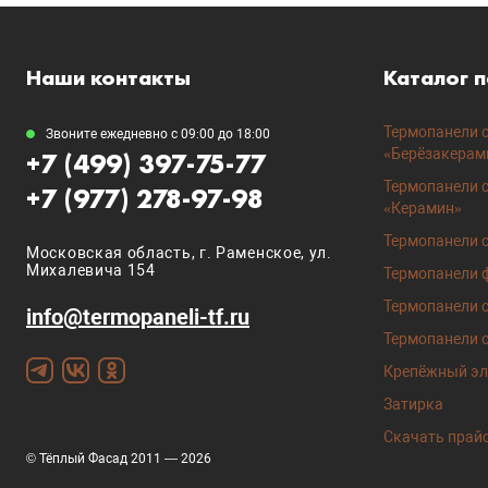
Наши контакты
Каталог 
Термопанели с
Звоните ежедневно с 09:00 до 18:00
«Берёзакерам
+7 (499) 397-75-77
Термопанели 
+7 (977) 278-97-98
«Керамин»
Термопанели с
Московская область, г. Раменское, ул.
Михалевича 154
Термопанели 
Термопанели с
info@termopaneli-tf.ru
Термопанели с
Крепёжный эл
Затирка
Скачать прайс
© Тёплый Фасад 2011 — 2026