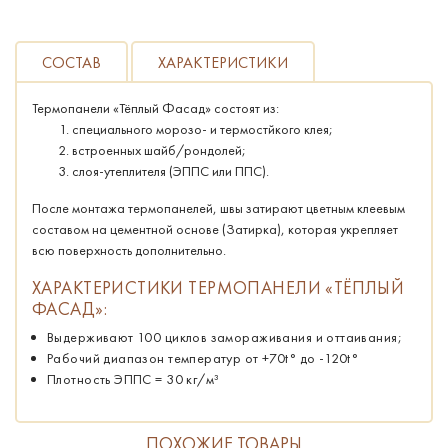
СОСТАВ
ХАРАКТЕРИСТИКИ
Термопанели «Тёплый Фасад» состоят из:
специального морозо- и термостйкого клея;
встроенных шайб/рондолей;
слоя-утеплителя (ЭППС или ППС).
После монтажа термопанелей, швы затирают цветным клеевым
составом на цементной основе (Затирка), которая укрепляет
всю поверхность дополнительно.
ХАРАКТЕРИСТИКИ ТЕРМОПАНЕЛИ «ТЁПЛЫЙ
ФАСАД»:
Выдерживают 100 циклов замораживания и оттаивания;
Рабочий диапазон температур от +70t° до -120t°
Плотность ЭППС = 30 кг/м³
ПОХОЖИЕ ТОВАРЫ