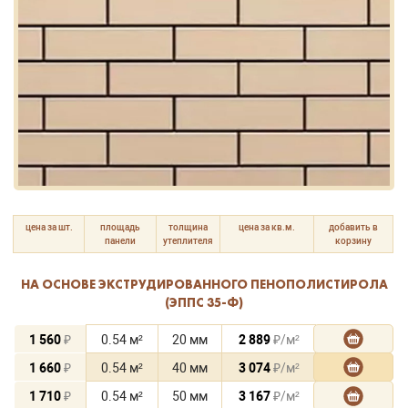
цена за шт.
площадь
толщина
цена за кв.м.
добавить в
панели
утеплителя
корзину
НА ОСНОВЕ ЭКСТРУДИРОВАННОГО ПЕНОПОЛИСТИРОЛА
(ЭППС 35-Ф)
1 560
₽
0.54 м²
20 мм
2 889
₽/м²
1 660
₽
0.54 м²
40 мм
3 074
₽/м²
1 710
₽
0.54 м²
50 мм
3 167
₽/м²