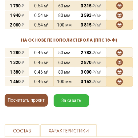
1 790
₽
0.54 м²
60 мм
3 315
₽/м²
1 940
₽
0.54 м²
80 мм
3 593
₽/м²
2 060
₽
0.54 м²
100 мм
3 815
₽/м²
НА ОСНОВЕ ПЕНОПОЛИСТЕРОЛА (ППС 18-Ф)
1 280
₽
0.46 м²
50 мм
2 783
₽/м²
1 320
₽
0.46 м²
60 мм
2 870
₽/м²
1 380
₽
0.46 м²
80 мм
3 000
₽/м²
1 450
₽
0.46 м²
100 мм
3 152
₽/м²
Посчитать проект
Заказать
СОСТАВ
ХАРАКТЕРИСТИКИ