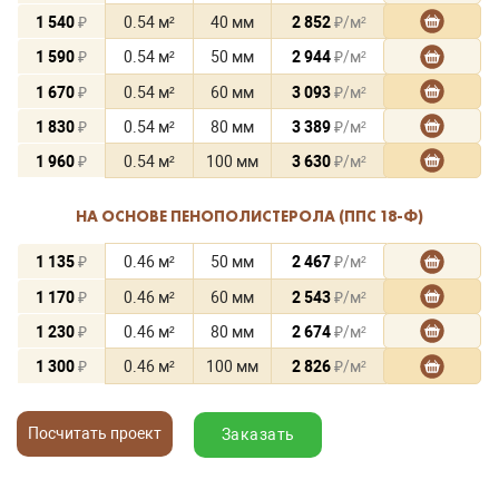
1 540
₽
0.54 м²
40 мм
2 852
₽/м²
1 590
₽
0.54 м²
50 мм
2 944
₽/м²
1 670
₽
0.54 м²
60 мм
3 093
₽/м²
1 830
₽
0.54 м²
80 мм
3 389
₽/м²
1 960
₽
0.54 м²
100 мм
3 630
₽/м²
НА ОСНОВЕ ПЕНОПОЛИСТЕРОЛА (ППС 18-Ф)
1 135
₽
0.46 м²
50 мм
2 467
₽/м²
1 170
₽
0.46 м²
60 мм
2 543
₽/м²
1 230
₽
0.46 м²
80 мм
2 674
₽/м²
1 300
₽
0.46 м²
100 мм
2 826
₽/м²
Посчитать проект
Заказать