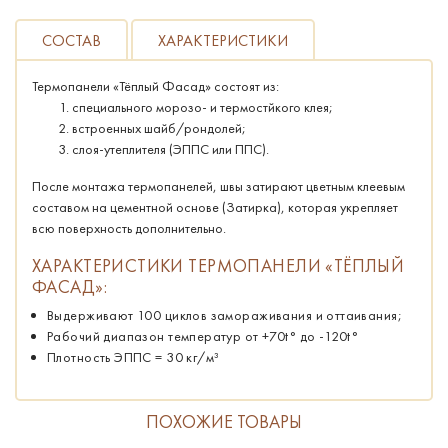
СОСТАВ
ХАРАКТЕРИСТИКИ
Термопанели «Тёплый Фасад» состоят из:
специального морозо- и термостйкого клея;
встроенных шайб/рондолей;
слоя-утеплителя (ЭППС или ППС).
После монтажа термопанелей, швы затирают цветным клеевым
составом на цементной основе (Затирка), которая укрепляет
всю поверхность дополнительно.
ХАРАКТЕРИСТИКИ ТЕРМОПАНЕЛИ «ТЁПЛЫЙ
ФАСАД»:
Выдерживают 100 циклов замораживания и оттаивания;
Рабочий диапазон температур от +70t° до -120t°
Плотность ЭППС = 30 кг/м³
ПОХОЖИЕ ТОВАРЫ